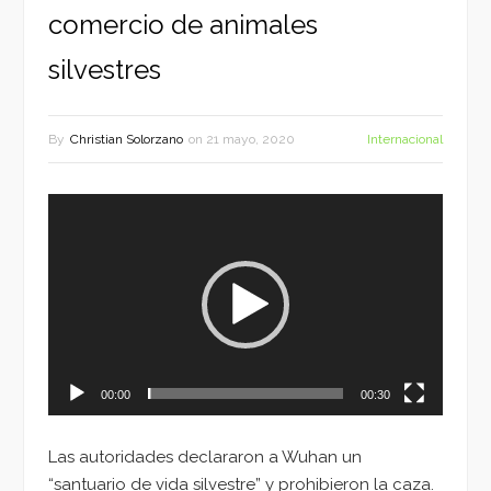
comercio de animales
silvestres
By
Christian Solorzano
on
21 mayo, 2020
Internacional
Reproductor
de
vídeo
00:00
00:30
Las autoridades declararon a Wuhan un
“santuario de vida silvestre” y prohibieron la caza.