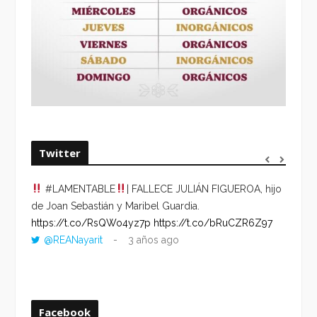
Twitter
#LAMENTABLE
| FALLECE JULIÁN FIGUEROA, hijo
“VOLV
de Joan Sebastián y Maribel Guardia.
HORA 
https://t.co/RsQWo4yz7p
https://t.co/bRuCZR6Z97
DEL R
@REANayarit
3 años ago
https:
ago
Facebook