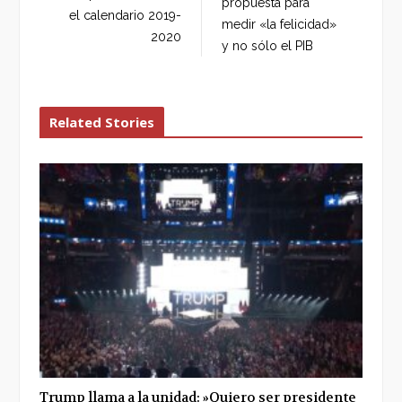
propuesta para
o
r
+
I
el calendario 2019-
medir «la felicidad»
k
n
2020
y no sólo el PIB
Related Stories
Trump llama a la unidad: »Quiero ser presidente