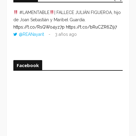
#LAMENTABLE
| FALLECE JULIÁN FIGUEROA, hijo
“VOLV
de Joan Sebastián y Maribel Guardia.
HORA 
https://t.co/RsQWo4yz7p
https://t.co/bRuCZR6Z97
DEL R
@REANayarit
3 años ago
https:
ago
Facebook