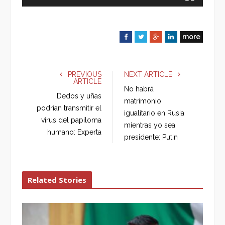
more
F
T
G
L
a
w
o
i
c
i
o
n
e
t
g
k
PREVIOUS
NEXT ARTICLE
ARTICLE
b
t
l
e
No habrá
o
e
e
d
Dedos y uñas
matrimonio
o
r
+
I
podrían transmitir el
igualitario en Rusia
k
n
virus del papiloma
mientras yo sea
humano: Experta
presidente: Putin
Related Stories