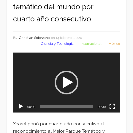
temático del mundo por
cuarto año consecutivo
By
Christian Solorzano
on
14 febrero, 2020
Ciencia y Tecnología
Internacional
México
Reproductor
de
vídeo
00:00
00:30
Xcaret ganó por cuarto año consecutivo el
reconocimiento al Mejor Parque Temático y