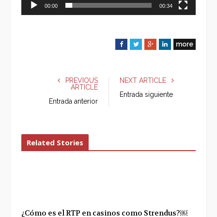
00:00
00:34
more
F
T
G
L
a
w
o
i
c
i
o
n
e
t
g
k
PREVIOUS
NEXT ARTICLE
ARTICLE
b
t
l
e
Entrada siguiente
o
e
e
d
Entrada anterior
o
r
+
I
k
n
Related Stories
¿Cómo es el RTP en casinos como Strendus?￼