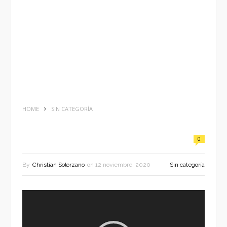
HOME
SIN CATEGORÍA
0
By
Christian Solorzano
on
12 noviembre, 2020
Sin categoría
Reproductor
de
vídeo