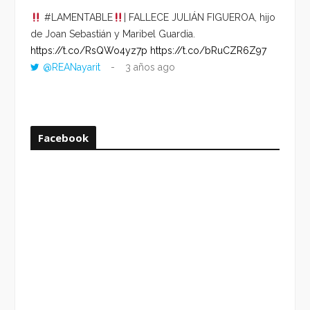
#LAMENTABLE
| FALLECE JULIÁN FIGUEROA, hijo
“VOLV
de Joan Sebastián y Maribel Guardia.
HORA 
https://t.co/RsQWo4yz7p
https://t.co/bRuCZR6Z97
DEL R
@REANayarit
3 años ago
https:
ago
Facebook