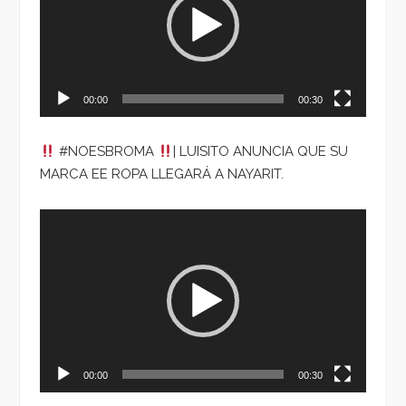
00:00
00:30
#NOESBROMA
| LUISITO ANUNCIA QUE SU
MARCA EE ROPA LLEGARÁ A NAYARIT.
Reproductor
de
vídeo
00:00
00:30