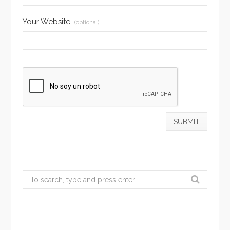
Your Website
(optional)
Search
for: