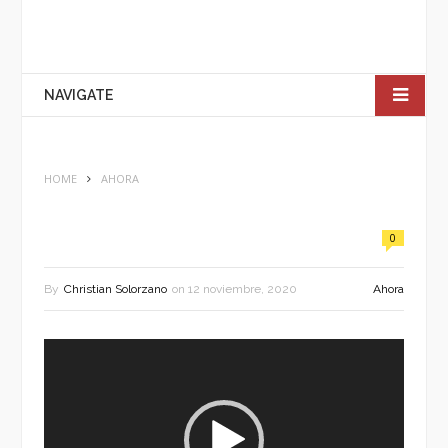
NAVIGATE
HOME
AHORA
0
By
Christian Solorzano
on
12 noviembre, 2020
Ahora
Reproductor
de
vídeo