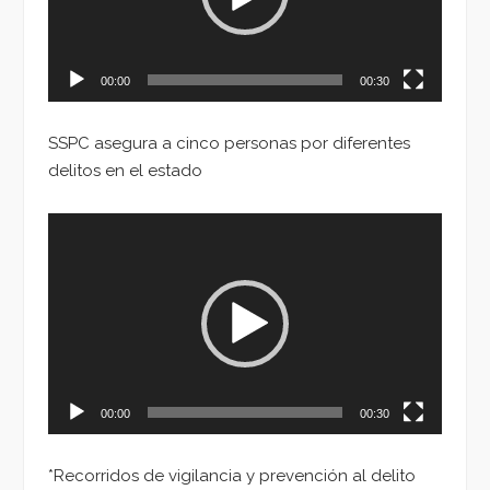
00:00
00:30
SSPC asegura a cinco personas por diferentes
delitos en el estado
Reproductor
de
vídeo
00:00
00:30
*Recorridos de vigilancia y prevención al delito