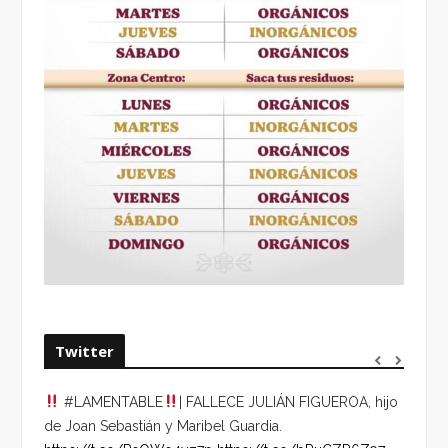
Twitter
#LAMENTABLE
| FALLECE JULIÁN FIGUEROA, hijo
“VOLV
de Joan Sebastián y Maribel Guardia.
HORA 