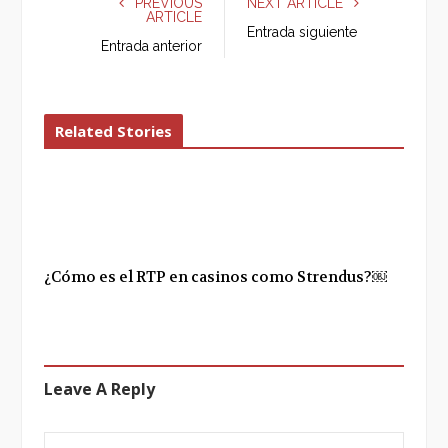
PREVIOUS
NEXT ARTICLE
ARTICLE
b
t
l
e
Entrada siguiente
o
e
e
d
Entrada anterior
o
r
+
I
k
n
Related Stories
¿Cómo es el RTP en casinos como Strendus?￼
Leave A Reply