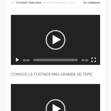
By
Christian Solorzano
on
20 noviembre, 2020
Sin categoría
Reproductor
de
vídeo
00:00
00:30
CONOCE LA TOSTADA MÁS GRANDE DE TEPIC
Reproductor
de
vídeo