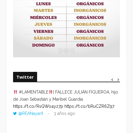
Twitter
#LAMENTABLE
| FALLECE JULIÁN FIGUEROA, hijo
“VOLV
de Joan Sebastián y Maribel Guardia.
HORA 
https://t.co/RsQWo4yz7p
https://t.co/bRuCZR6Z97
DEL R
@REANayarit
3 años ago
https:
ago