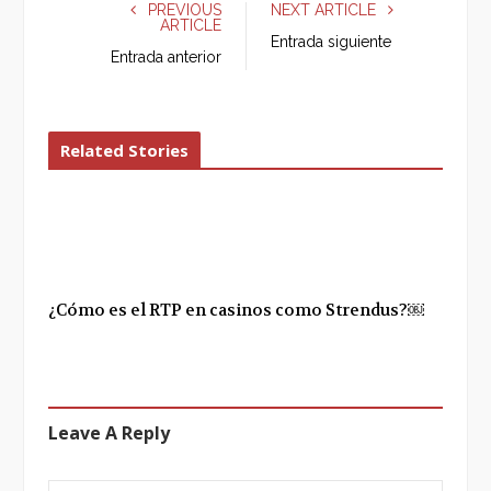
e
t
g
k
PREVIOUS
NEXT ARTICLE
ARTICLE
b
t
l
e
Entrada siguiente
o
e
e
d
Entrada anterior
o
r
+
I
k
n
Related Stories
¿Cómo es el RTP en casinos como Strendus?￼
Leave A Reply