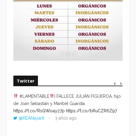
Twitter
#LAMENTABLE
| FALLECE JULIÁN FIGUEROA, hijo
“VOLV
de Joan Sebastián y Maribel Guardia.
HORA 
https://t.co/RsQWo4yz7p
https://t.co/bRuCZR6Z97
DEL R
@REANayarit
3 años ago
https:
ago