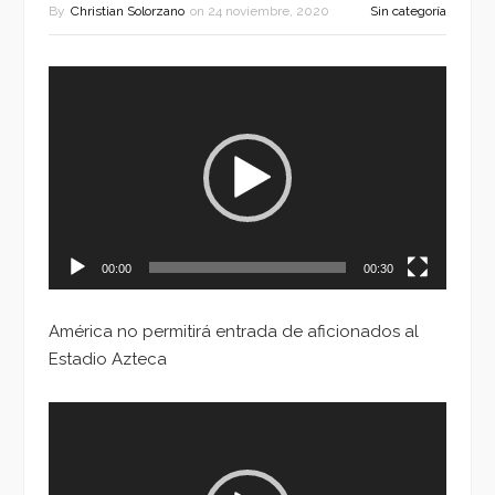
By
Christian Solorzano
on
24 noviembre, 2020
Sin categoría
Reproductor
de
vídeo
00:00
00:30
América no permitirá entrada de aficionados al
Estadio Azteca
Reproductor
de
vídeo