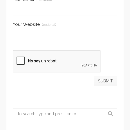
Your Website
(optional)
Search
for: