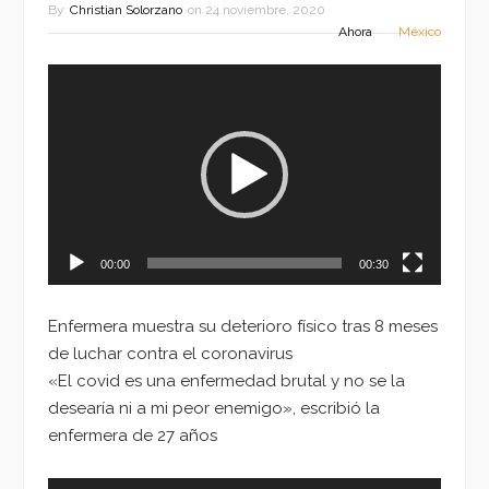
By
Christian Solorzano
on
24 noviembre, 2020
Ahora
México
Reproductor
de
vídeo
00:00
00:30
Enfermera muestra su deterioro físico tras 8 meses
de luchar contra el coronavirus
«El covid es una enfermedad brutal y no se la
desearía ni a mi peor enemigo», escribió la
enfermera de 27 años