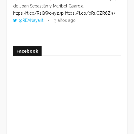
de Joan Sebastián y Maribel Guardia.
HORA 
https://t.co/RsQWo4yz7p
https://t.co/bRuCZR6Z97
DEL R
@REANayarit
3 años ago
https:
ago
Facebook