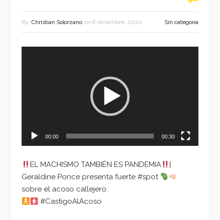
By
Christian Solorzano
on
8 diciembre, 2020
Sin categoría
Reproductor
de
vídeo
00:00
00:30
EL MACHISMO TAMBIÉN ES PANDEMIA
|
Geraldine Ponce presenta fuerte #spot
sobre el acoso callejero.
#CastigoAlAcoso