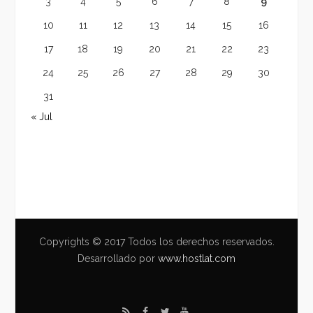
3
4
5
6
7
8
9
10
11
12
13
14
15
16
17
18
19
20
21
22
23
24
25
26
27
28
29
30
31
« Jul
Copyrights © 2017 Todos los derechos reservados.
Desarrollado por
www.hostlat.com
R
F
T
Y