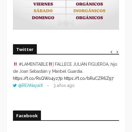
Twitter
#LAMENTABLE
| FALLECE JULIÁN FIGUEROA, hijo
“VOLV
de Joan Sebastián y Maribel Guardia.
HORA 
https://t.co/RsQWo4yz7p
https://t.co/bRuCZR6Z97
DEL R
@REANayarit
3 años ago
https:
ago
Facebook