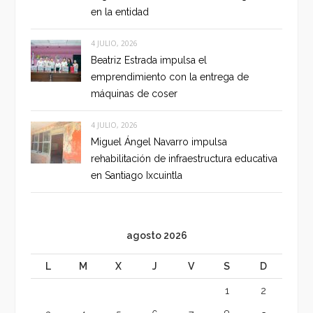
en la entidad
4 JULIO, 2026
Beatriz Estrada impulsa el
emprendimiento con la entrega de
máquinas de coser
4 JULIO, 2026
Miguel Ángel Navarro impulsa
rehabilitación de infraestructura educativa
en Santiago Ixcuintla
agosto 2026
L
M
X
J
V
S
D
1
2