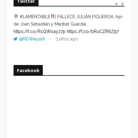
Twitter
#LAMENTABLE
| FALLECE JULIÁN FIGUEROA, hijo
“VOLV
de Joan Sebastián y Maribel Guardia.
HORA 
https://t.co/RsQWo4yz7p
https://t.co/bRuCZR6Z97
DEL R
@REANayarit
3 años ago
https:
ago
Facebook