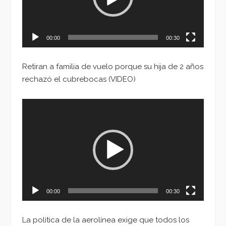
00:00
00:30
Retiran a familia de vuelo porque su hija de 2 años
rechazó el cubrebocas (VIDEO)
Reproductor
de
vídeo
00:00
00:30
La política de la aerolínea exige que todos los