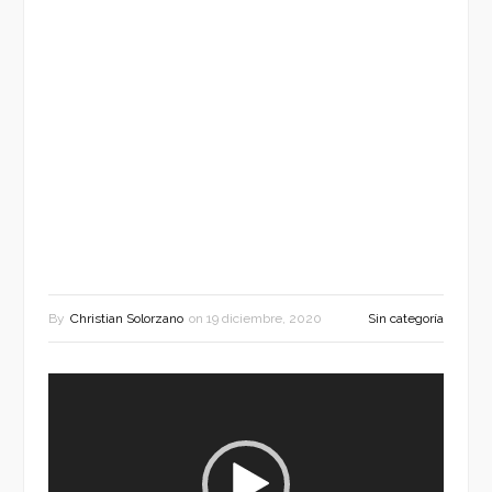
By
Christian Solorzano
on
19 diciembre, 2020
Sin categoría
Reproductor
de
vídeo