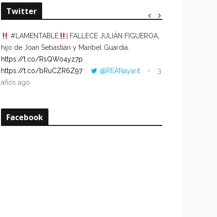
Twitter
#LAMENTABLE
| FALLECE JULIÁN FIGUEROA,
“VOLVER AL HO
hijo de Joan Sebastián y Maribel Guardia.
CUANDO LA HOR
https://t.co/RsQWo4yz7p
CON LA HORA DE
https://t.co/bRuCZR6Z97
@REANayarit
3
https://t.co/e1s
años ago
años ago
Facebook