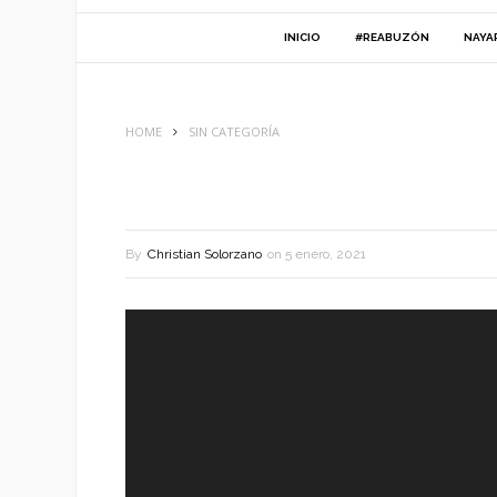
INICIO
#REABUZÓN
NAYA
HOME
SIN CATEGORÍA
By
Christian Solorzano
on
5 enero, 2021
Reproductor
de
vídeo