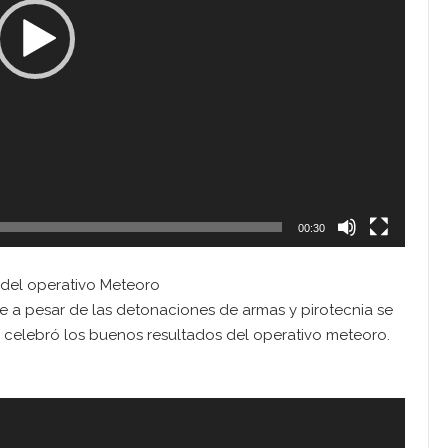
00:30
 del operativo Meteoro
e a pesar de las detonaciones de armas y pirotecnia se
 celebró los buenos resultados del operativo meteoro.