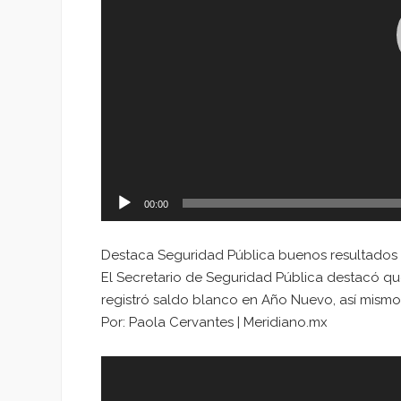
00:00
Destaca Seguridad Pública buenos resultados
El Secretario de Seguridad Pública destacó qu
registró saldo blanco en Año Nuevo, así mismo
Por: Paola Cervantes | Meridiano.mx
Reproductor
de