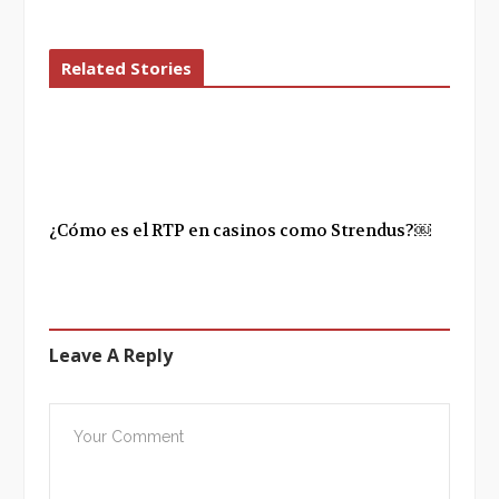
k
n
Related Stories
¿Cómo es el RTP en casinos como Strendus?￼
Leave A Reply