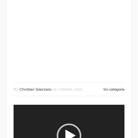
By
Christian Solorzano
on
1 febrero, 2021
Sin categoría
Reproductor
de
vídeo