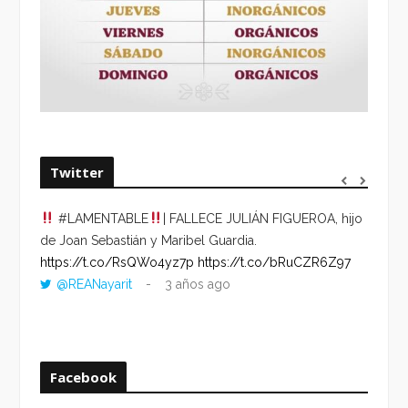
Twitter
#LAMENTABLE
| FALLECE JULIÁN FIGUEROA, hijo
“VOLV
de Joan Sebastián y Maribel Guardia.
HORA 
https://t.co/RsQWo4yz7p
https://t.co/bRuCZR6Z97
DEL R
@REANayarit
3 años ago
https:
ago
Facebook