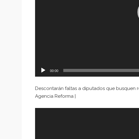
00:00
Descontarán faltas a diputados que busquen 
Agencia Reforma |
Reproductor
de
vídeo