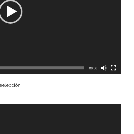
00:30
reelección