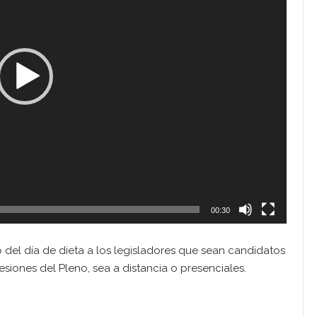
00:30
del día de dieta a los legisladores que sean candidatos
esiones del Pleno, sea a distancia o presenciales.