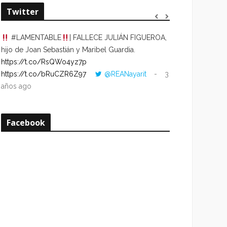
Twitter
#LAMENTABLE
| FALLECE JULIÁN FIGUEROA,
“VOLVER AL HO
hijo de Joan Sebastián y Maribel Guardia.
CUANDO LA HOR
https://t.co/RsQWo4yz7p
CON LA HORA DE
https://t.co/bRuCZR6Z97
@REANayarit
3
https://t.co/e1s
años ago
años ago
Facebook