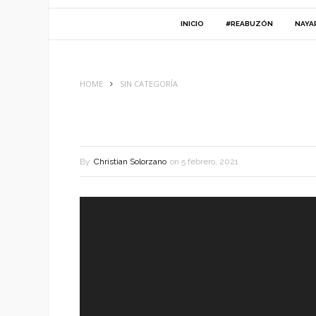
INICIO
#REABUZÓN
NAYA
HOME
SIN CATEGORÍA
By
Christian Solorzano
on
5 febrero, 2021
Reproductor
de
vídeo