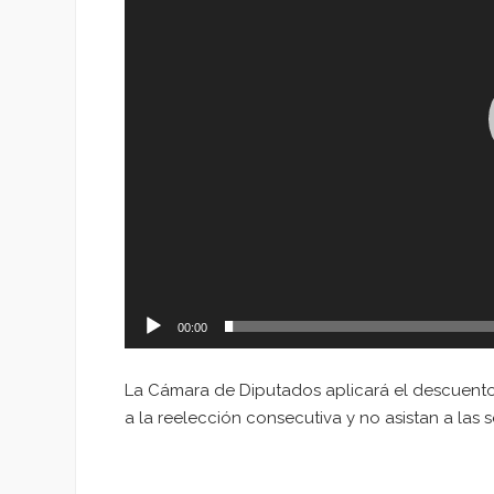
00:00
La Cámara de Diputados aplicará el descuento 
a la reelección consecutiva y no asistan a las s