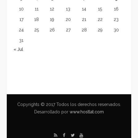
10
11
12
13
14
15
16
17
18
19
20
21
22
23
24
25
26
27
28
29
30
31
« Jul
Copyrights © 2017 Todos los derechos reservados.
Desarrollado por
www.hostlat.com
R
F
T
Y