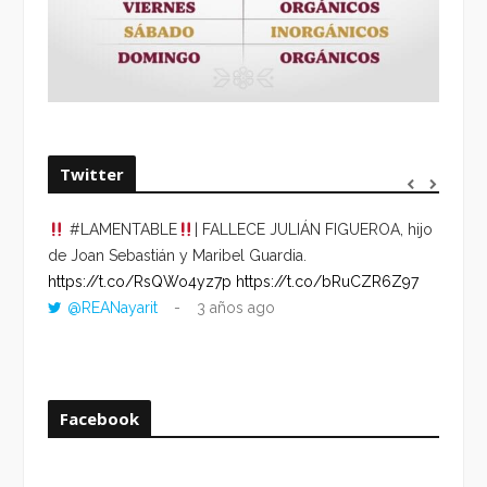
Twitter
#LAMENTABLE
| FALLECE JULIÁN FIGUEROA, hijo
“VOLV
de Joan Sebastián y Maribel Guardia.
HORA 
https://t.co/RsQWo4yz7p
https://t.co/bRuCZR6Z97
DEL R
@REANayarit
3 años ago
https:
ago
Facebook