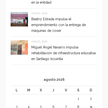
en la entidad
4 JULIO, 2026
Beatriz Estrada impulsa el
emprendimiento con la entrega de
máquinas de coser
4 JULIO, 2026
Miguel Ángel Navarro impulsa
rehabilitación de infraestructura educativa
en Santiago Ixcuintla
agosto 2026
L
M
X
J
V
S
D
1
2
3
4
5
6
7
8
9