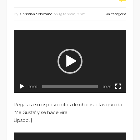
By
Christian Solorzano
on
15 febrero, 2021
Sin categoría
Reproductor
de
vídeo
00:00
00:30
Regala a su esposo fotos de chicas a las que da
‘Me Gusta’ y se hace viral
Upsocl |
Reproductor