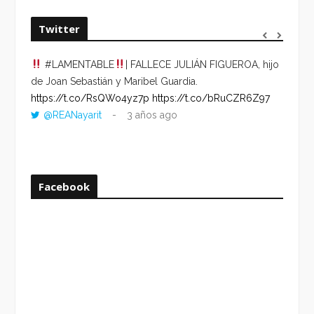
Twitter
#LAMENTABLE
| FALLECE JULIÁN FIGUEROA, hijo
“VOLV
de Joan Sebastián y Maribel Guardia.
HORA 
https://t.co/RsQWo4yz7p
https://t.co/bRuCZR6Z97
DEL R
@REANayarit
3 años ago
https:
ago
Facebook