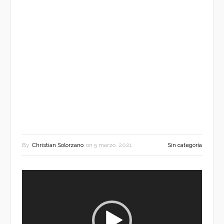
By
Christian Solorzano
on
5 marzo, 2021
Sin categoría
Reproductor
de
vídeo