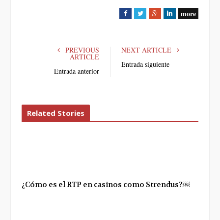
more
F
T
G
L
a
w
o
i
c
i
o
n
e
t
g
k
PREVIOUS
NEXT ARTICLE
ARTICLE
b
t
l
e
Entrada siguiente
Entrada anterior
o
e
e
d
o
r
+
I
k
n
Related Stories
¿Cómo es el RTP en casinos como Strendus?￼