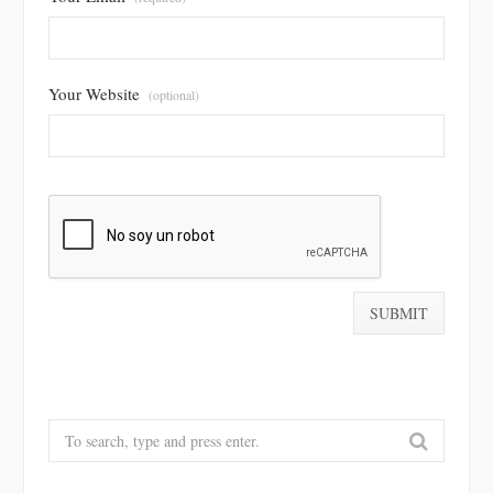
Your Website
(optional)
Search
for: