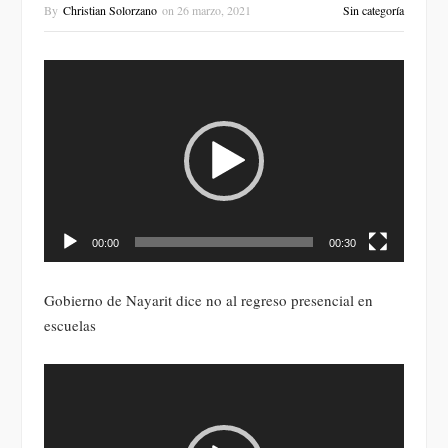
By
Christian Solorzano
on
26 marzo, 2021
Sin categoría
Reproductor
de
vídeo
00:00
00:30
Gobierno de Nayarit dice no al regreso presencial en
escuelas
Reproductor
de
vídeo