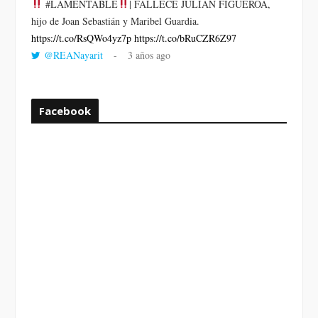
#LAMENTABLE
| FALLECE JULIÁN FIGUEROA,
“VOLV
hijo de Joan Sebastián y Maribel Guardia.
LA HO
https://t.co/RsQWo4yz7p
https://t.co/bRuCZR6Z97
DEL R
@REANayarit
3 años ago
https:/
Facebook