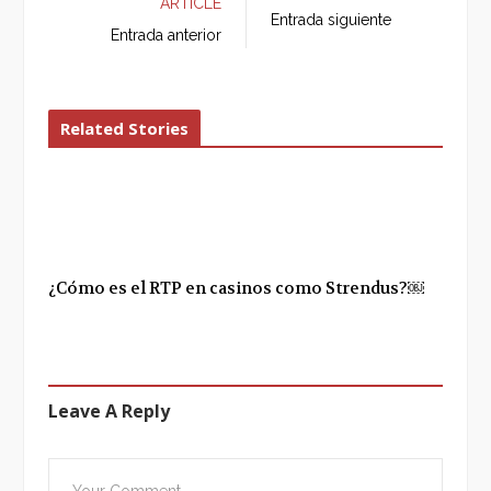
ARTICLE
b
t
l
e
Entrada siguiente
o
e
e
d
Entrada anterior
o
r
+
I
k
n
Related Stories
¿Cómo es el RTP en casinos como Strendus?￼
Leave A Reply