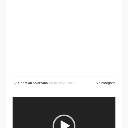
By
Christian Solorzano
on
19 mayo, 2021
Sin categoría
Reproductor
de
vídeo