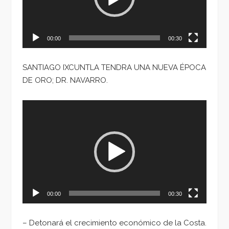
00:00
00:30
SANTIAGO IXCUNTLA TENDRA UNA NUEVA ÉPOCA
DE ORO; DR. NAVARRO.
Reproductor
de
vídeo
00:00
00:30
– Detonará el crecimiento económico de la Costa.