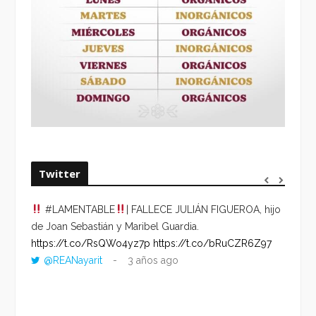
Twitter
#LAMENTABLE
| FALLECE JULIÁN FIGUEROA, hijo
“VOLV
de Joan Sebastián y Maribel Guardia.
HORA 
https://t.co/RsQWo4yz7p
https://t.co/bRuCZR6Z97
DEL R
@REANayarit
3 años ago
https:
ago