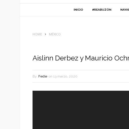
INICIO
#REABUZÓN
NAYA
HOME
MÉXICO
Aislinn Derbez y Mauricio Oc
By
Fedle
on
13 marzo, 2020
Reproductor
de
vídeo