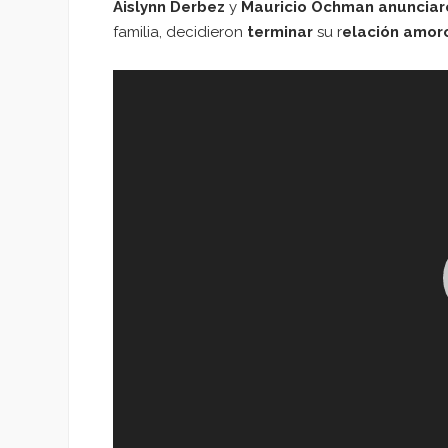
Aislynn Derbez
y
Mauricio Ochman
anunciar
familia, decidieron
terminar
su r
elación amor
Reproductor
de
vídeo