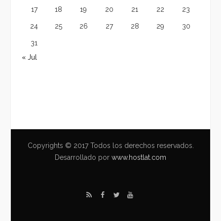
17
18
19
20
21
22
23
24
25
26
27
28
29
30
31
« Jul
Copyrights © 2017 Todos los derechos reservados.
Desarrollado por
www.hostlat.com
R
F
T
Y
S
a
w
o
S
c
i
u