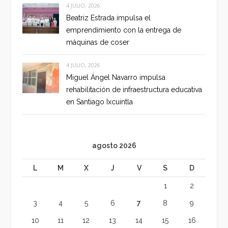
4 JULIO, 2026
Beatriz Estrada impulsa el
emprendimiento con la entrega de
máquinas de coser
4 JULIO, 2026
Miguel Ángel Navarro impulsa
rehabilitación de infraestructura educativa
en Santiago Ixcuintla
agosto 2026
L
M
X
J
V
S
D
1
2
3
4
5
6
7
8
9
10
11
12
13
14
15
16