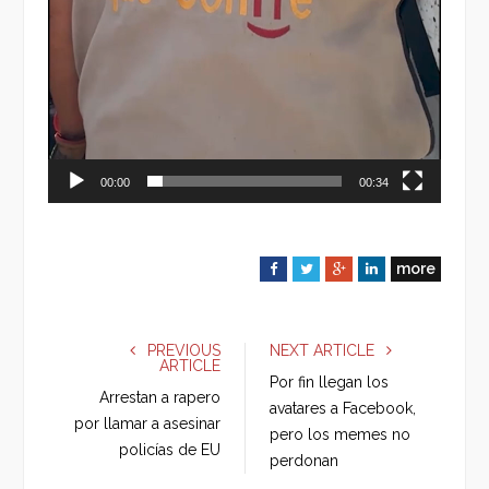
00:00
00:34
more
F
T
G
L
a
w
o
i
c
i
o
n
e
t
g
k
PREVIOUS
NEXT ARTICLE
ARTICLE
b
t
l
e
Por fin llegan los
o
e
e
d
Arrestan a rapero
avatares a Facebook,
o
r
+
I
por llamar a asesinar
pero los memes no
k
n
policías de EU
perdonan