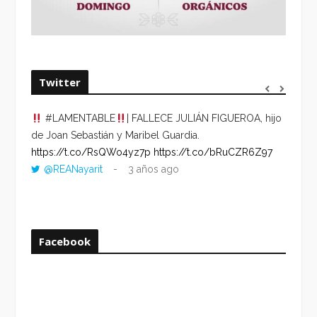
Twitter
#LAMENTABLE
| FALLECE JULIÁN FIGUEROA, hijo
“VOLV
de Joan Sebastián y Maribel Guardia.
HORA 
https://t.co/RsQWo4yz7p
https://t.co/bRuCZR6Z97
DEL R
@REANayarit
3 años ago
https:
ago
Facebook