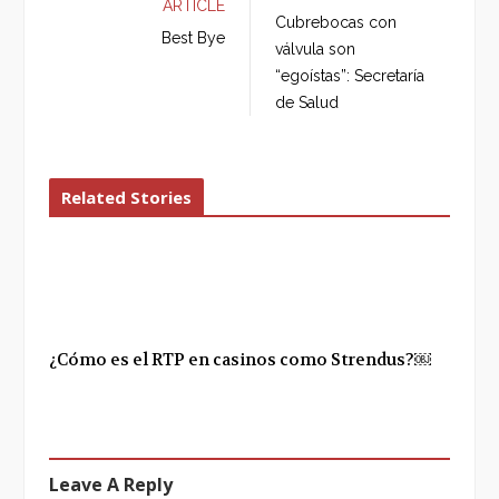
ARTICLE
b
t
l
e
Cubrebocas con
o
e
e
d
Best Bye
válvula son
o
r
+
I
“egoístas”: Secretaría
k
n
de Salud
Related Stories
¿Cómo es el RTP en casinos como Strendus?￼
Leave A Reply