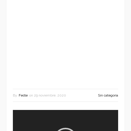
By
Fedle
on
29 noviembre, 2020
Sin categoría
Reproductor
de
vídeo