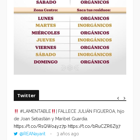
Twitter
#LAMENTABLE
| FALLECE JULIÁN FIGUEROA, hijo
“VOLV
de Joan Sebastián y Maribel Guardia.
HORA 
https://t.co/RsQWo4yz7p
https://t.co/bRuCZR6Z97
DEL R
@REANayarit
3 años ago
https: