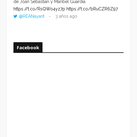
de Joan Sebastián y Maribel Guardia.
HORA 
https://t.co/RsQWo4yz7p
https://t.co/bRuCZR6Z97
DEL R
@REANayarit
3 años ago
https:
ago
Facebook