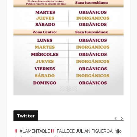
Twitter
#LAMENTABLE
| FALLECE JULIÁN FIGUEROA, hijo
“VOLV