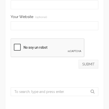
Your Website
(optional)
Search
for: