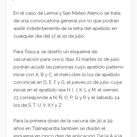
En el caso de Lerma y San Mateo Atenco se trata
de una convocatoria general por lo que podrán
asistir indistintamente de la letra del apellido en
cualquier día del 17 al 19 de julio.
Para Toluca, se diseño un esquema de
vacunación para cinco días. El martes 20 de julio
podrán acudir las personas cuyo apellido paterno
inicie con A, B y C; el miércoles 21 los de apellido
con inicial en D, E, F y G; el jueves 22 de julio, cuya
inicial en el apellido sea H, I, J, K, L y M; el viernes
23 corresponde a N, Ñ, O, P, Q y R y el sábado 24
los de S, T, U, V, X,Y y Z.
Para la primera dosis de la vacuna de 30 a 39
años en Tlalnepantla también se dividió el
esquema en cinco días de aplicación. De la A a la