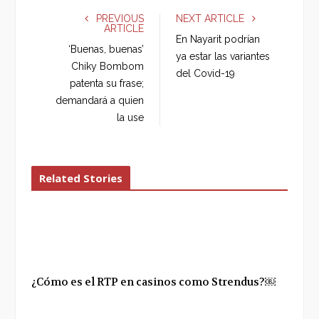
e
t
g
k
PREVIOUS
NEXT ARTICLE
ARTICLE
b
t
l
e
En Nayarit podrían
o
e
e
d
‘Buenas, buenas’
ya estar las variantes
o
r
+
I
Chiky Bombom
del Covid-19
k
n
patenta su frase;
demandará a quien
la use
Related Stories
¿Cómo es el RTP en casinos como Strendus?￼