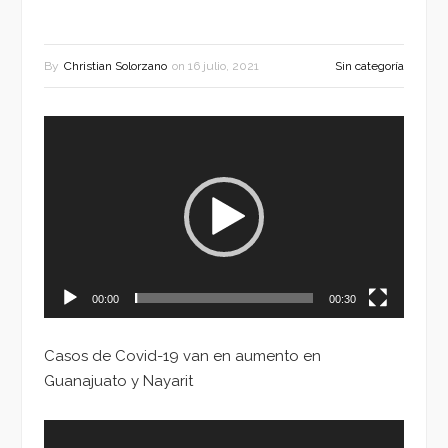
By
Christian Solorzano
on
16 julio, 2021
Sin categoría
Reproductor
de
vídeo
00:00
00:30
Casos de Covid-19 van en aumento en
Guanajuato y Nayarit
Reproductor