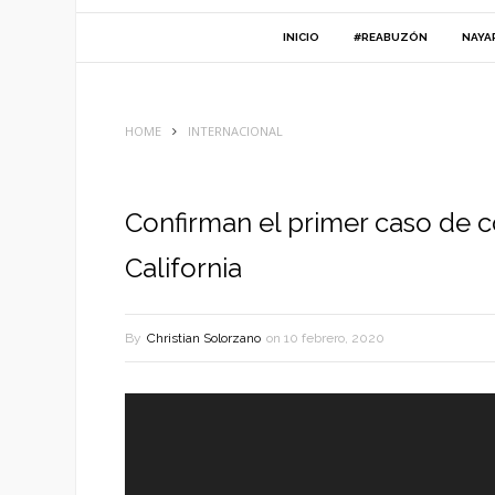
INICIO
#REABUZÓN
NAYA
HOME
INTERNACIONAL
Confirman el primer caso de c
California
By
Christian Solorzano
on
10 febrero, 2020
Reproductor
de
vídeo