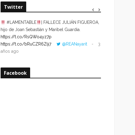
Twitter
#LAMENTABLE
| FALLECE JULIÁN FIGUEROA,
“VOLVER AL HO
hijo de Joan Sebastián y Maribel Guardia.
CUANDO LA HOR
https://t.co/RsQWo4yz7p
CON LA HORA DE
https://t.co/bRuCZR6Z97
@REANayarit
3
https://t.co/e1s
años ago
años ago
Facebook