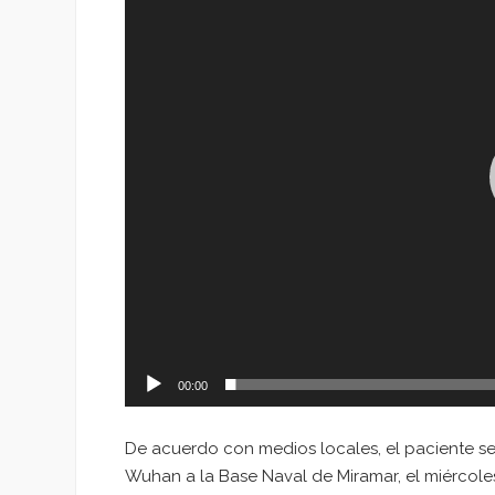
vídeo
00:00
De acuerdo con medios locales, el paciente s
Wuhan a la Base Naval de Miramar, el miércole