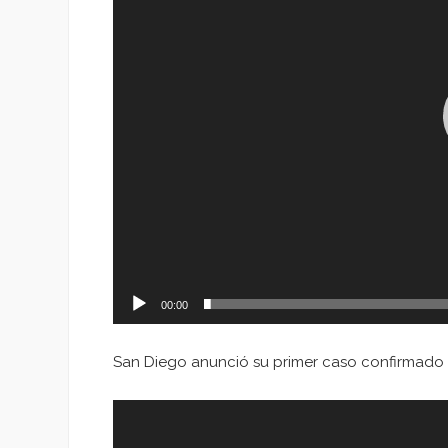
00:00
San Diego anunció su primer caso confirmado d
Reproductor
de