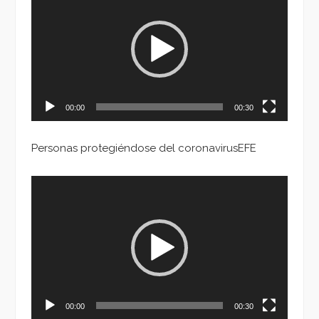
de
vídeo
00:00
00:30
Personas protegiéndose del coronavirusEFE
Reproductor
de
vídeo
00:00
00:30