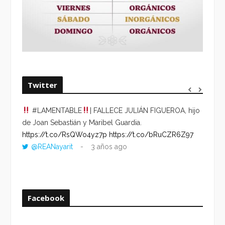
Twitter
#LAMENTABLE
| FALLECE JULIÁN FIGUEROA, hijo
“VOLV
de Joan Sebastián y Maribel Guardia.
HORA 
https://t.co/RsQWo4yz7p
https://t.co/bRuCZR6Z97
DEL R
@REANayarit
3 años ago
https:
ago
Facebook