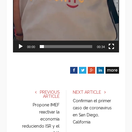
00:00
00:34
more
F
T
G
L
a
w
o
i
c
i
o
n
e
t
g
k
PREVIOUS
NEXT ARTICLE
ARTICLE
b
t
l
e
Confirman el primer
o
e
e
d
Propone IMEF
caso de coronavirus
o
r
+
I
reactivar la
en San Diego,
k
n
economía
California
reduciendo ISR y el