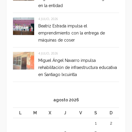
en la entidad
4 JULIO, 2026
Beatriz Estrada impulsa el
emprendimiento con la entrega de
máquinas de coser
4 JULIO, 2026
Miguel Ángel Navarro impulsa
rehabilitación de infraestructura educativa
en Santiago Ixcuintla
agosto 2026
L
M
X
J
V
S
D
1
2