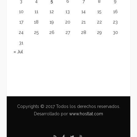
3
4
5
6
7
8
9
10
11
12
13
14
15
16
17
18
19
20
21
22
23
24
25
26
27
28
29
30
31
« Jul
Copyrights © 2017 Todos los derechos reservados.
Desarrollado por
www.hostlat.com
R
F
T
Y