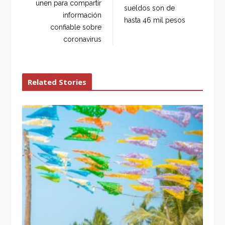
o
r
+
I
unen para compartir
sueldos son de
k
n
información
hasta 46 mil pesos
confiable sobre
coronavirus
Related Stories