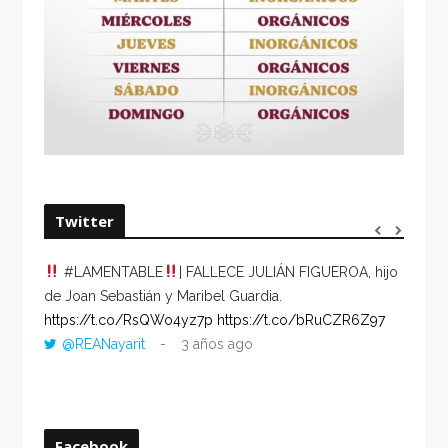
Twitter
#LAMENTABLE
| FALLECE JULIÁN FIGUEROA, hijo
“VOLV
de Joan Sebastián y Maribel Guardia.
HORA 
https://t.co/RsQWo4yz7p
https://t.co/bRuCZR6Z97
DEL R
@REANayarit
3 años ago
https:
ago
Facebook