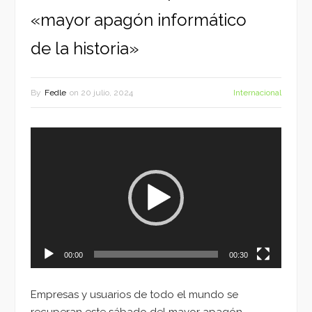
«mayor apagón informático
de la historia»
By
Fedle
on
20 julio, 2024
Internacional
Reproductor
de
vídeo
00:00
00:30
Empresas y usuarios de todo el mundo se
recuperan este sábado del mayor apagón