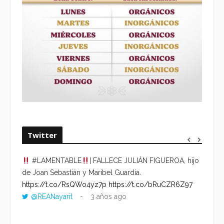
Twitter
#LAMENTABLE
| FALLECE JULIÁN FIGUEROA, hijo
“VOLV
de Joan Sebastián y Maribel Guardia.
HORA 
https://t.co/RsQWo4yz7p
https://t.co/bRuCZR6Z97
DEL R
@REANayarit
3 años ago
https:
ago