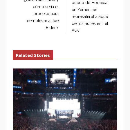
puerto de Hodeida
o
r
+
I
cómo sería el
en Yemen, en
k
n
proceso para
represalia al ataque
reemplezar a Joe
de los hutíes en Tel
Biden?
Aviv
Related Stories