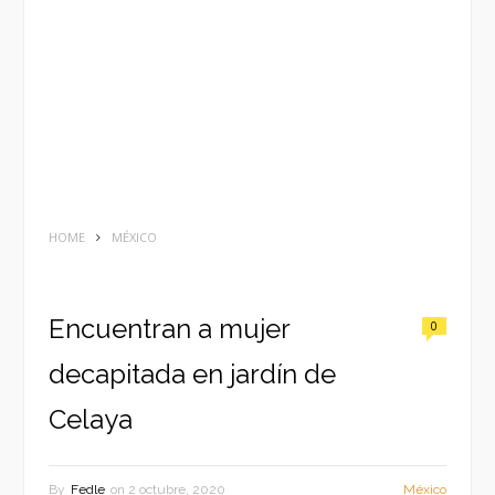
HOME
MÉXICO
Encuentran a mujer
0
decapitada en jardín de
Celaya
By
Fedle
on
2 octubre, 2020
México