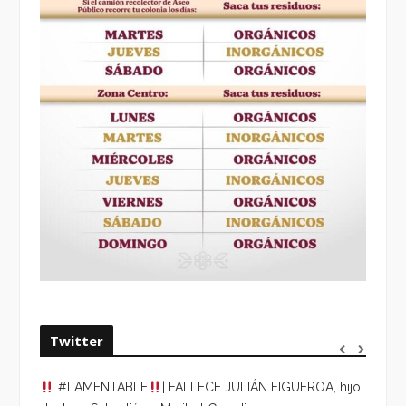
Twitter
#LAMENTABLE
| FALLECE JULIÁN FIGUEROA, hijo
“VOLV