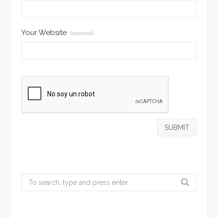
Your Website
(optional)
Search
for: