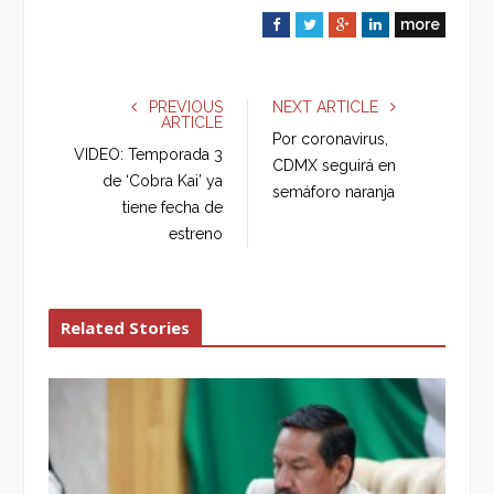
more
F
T
G
L
a
w
o
i
c
i
o
n
e
t
g
k
PREVIOUS
NEXT ARTICLE
ARTICLE
b
t
l
e
Por coronavirus,
o
e
e
d
VIDEO: Temporada 3
CDMX seguirá en
o
r
+
I
de ‘Cobra Kai’ ya
semáforo naranja
k
n
tiene fecha de
estreno
Related Stories