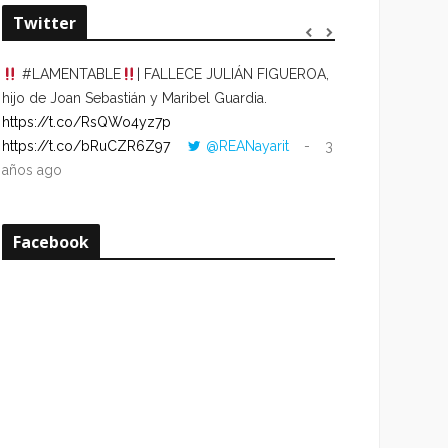
Twitter
#LAMENTABLE
| FALLECE JULIÁN FIGUEROA,
“VOLVER AL HO
hijo de Joan Sebastián y Maribel Guardia.
CUANDO LA HOR
https://t.co/RsQWo4yz7p
CON LA HORA DE
https://t.co/bRuCZR6Z97
@REANayarit
3
https://t.co/e1s
años ago
años ago
Facebook