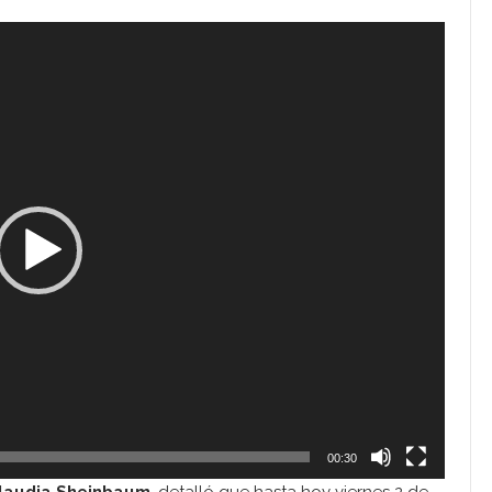
00:30
laudia Sheinbaum
, detalló que hasta hoy viernes 2 de