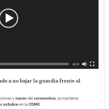
00:30
o a no bajar la guardia frente al
aciones y
casos
del
coronavirus
, se mantiene
de
octubre
en la
CDMX
.