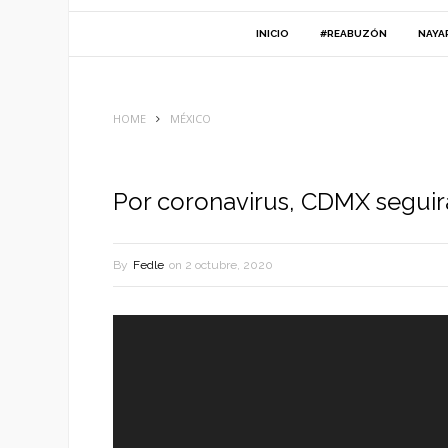
INICIO
#REABUZÓN
NAYA
HOME
MÉXICO
Por coronavirus, CDMX seguir
By
Fedle
on
2 octubre, 2020
Reproductor
de
vídeo