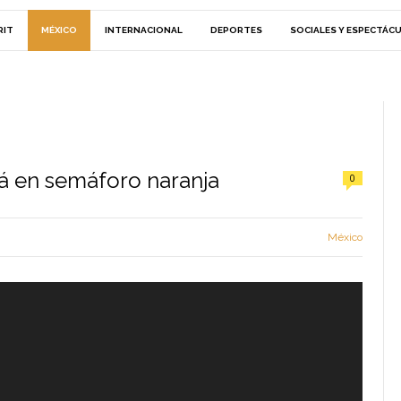
RIT
MÉXICO
INTERNACIONAL
DEPORTES
SOCIALES Y ESPECTÁC
á en semáforo naranja
0
México