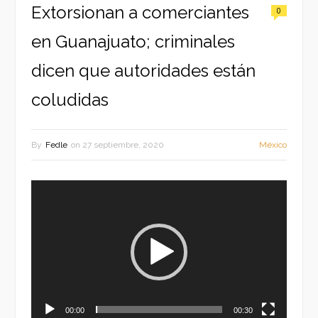
Extorsionan a comerciantes
0
en Guanajuato; criminales
dicen que autoridades están
coludidas
By
Fedle
on
27 septiembre, 2020
México
Reproductor
de
vídeo
00:00
00:30