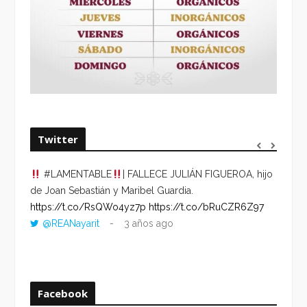
Twitter
#LAMENTABLE
| FALLECE JULIÁN FIGUEROA, hijo
“VOLV
de Joan Sebastián y Maribel Guardia.
HORA 
https://t.co/RsQWo4yz7p
https://t.co/bRuCZR6Z97
DEL R
@REANayarit
3 años ago
https:
ago
Facebook