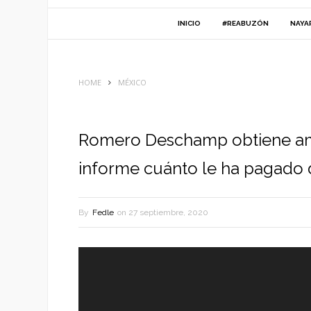
INICIO
#REABUZÓN
NAYA
HOME
MÉXICO
Romero Deschamp obtiene am
informe cuánto le ha pagado d
By
Fedle
on
27 septiembre, 2020
Reproductor
de
vídeo