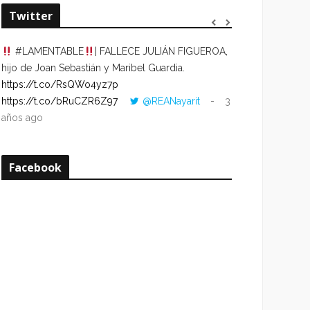
Twitter
#LAMENTABLE
| FALLECE JULIÁN FIGUEROA,
“VOLVER AL HO
hijo de Joan Sebastián y Maribel Guardia.
CUANDO LA HOR
https://t.co/RsQWo4yz7p
CON LA HORA DE
https://t.co/bRuCZR6Z97
@REANayarit
3
https://t.co/e1s
años ago
años ago
Facebook