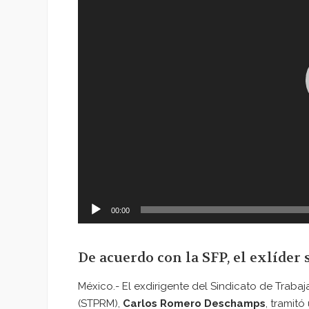
00:00
De acuerdo con la SFP, el exlíder 
México.- El exdirigente del Sindicato de Traba
(STPRM),
Carlos Romero Deschamps
, tramitó