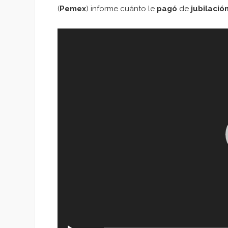
(
Pemex
) informe cuánto le
pagó
de
jubilació
Reproductor
de
vídeo