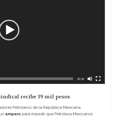
00:30
sindical recibe 39 mil pesos
jadores Petroleros de la República Mexicana
 un
amparo
para impedir que Petróleos Mexicanos