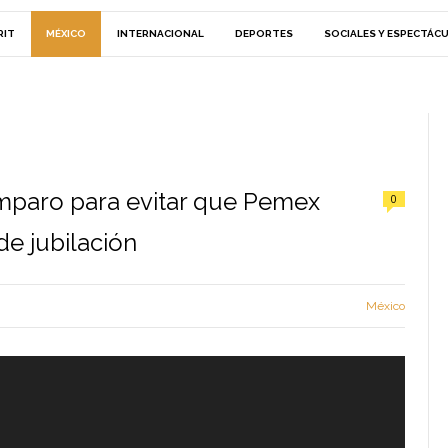
RIT
MÉXICO
INTERNACIONAL
DEPORTES
SOCIALES Y ESPECTÁC
paro para evitar que Pemex
0
e jubilación
México