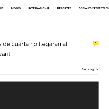
RIT
MÉXICO
INTERNACIONAL
DEPORTES
SOCIALES Y ESPECTÁC
 de cuarta no llegarán al
0
arit
Sin categoría