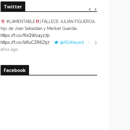
Twitter
#LAMENTABLE
| FALLECE JULIÁN FIGUEROA,
“VOLVER AL HO
hijo de Joan Sebastián y Maribel Guardia.
CUANDO LA HOR
https://t.co/RsQWo4yz7p
CON LA HORA DE
https://t.co/bRuCZR6Z97
@REANayarit
3
https://t.co/e1s
años ago
años ago
Facebook