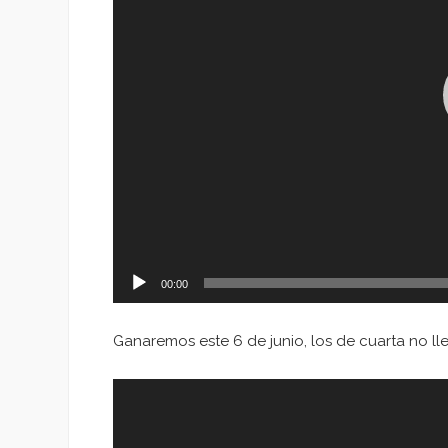
00:00
Ganaremos este 6 de junio, los de cuarta no ll
Reproductor
de
vídeo