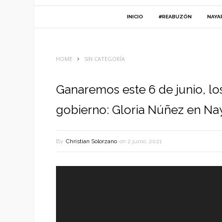
INICIO
#REABUZÓN
NAYA
HOME
SIN CATEGORÍA
Ganaremos este 6 de junio, los
gobierno: Gloria Núñez en Nay
By
Christian Solorzano
on
2 junio, 2021
Reproductor
de
vídeo