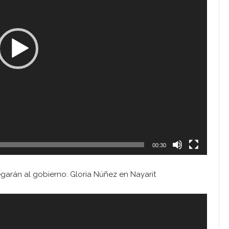
00:30
egarán al gobierno: Gloria Núñez en Nayarit