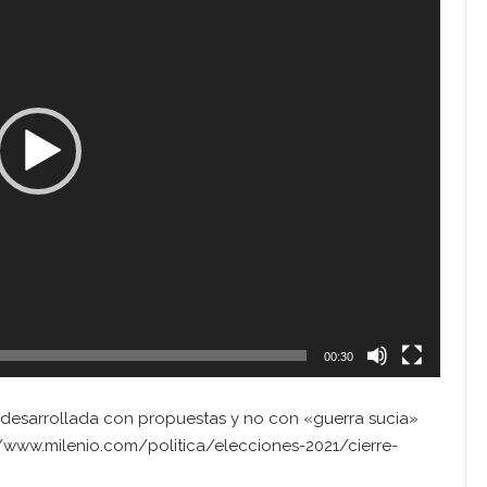
00:30
desarrollada con propuestas y no con «guerra sucia»
//www.milenio.com/politica/elecciones-2021/cierre-