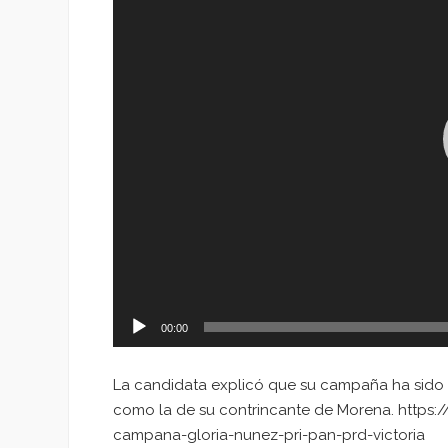
00:00
La candidata explicó que su campaña ha sido 
como la de su contrincante de Morena. https:
campana-gloria-nunez-pri-pan-prd-victoria