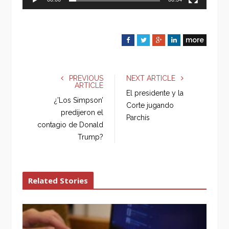
more
F
T
G
L
a
w
o
i
c
i
o
n
e
t
g
k
PREVIOUS
NEXT ARTICLE
ARTICLE
b
t
l
e
El presidente y la
o
e
e
d
¿’Los Simpson’
Corte jugando
o
r
+
I
predijeron el
Parchís
k
n
contagio de Donald
Trump?
Related Stories