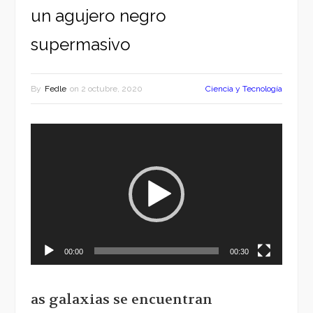
un agujero negro
supermasivo
By
Fedle
on
2 octubre, 2020
Ciencia y Tecnología
Reproductor
de
vídeo
00:00
00:30
as galaxias se encuentran