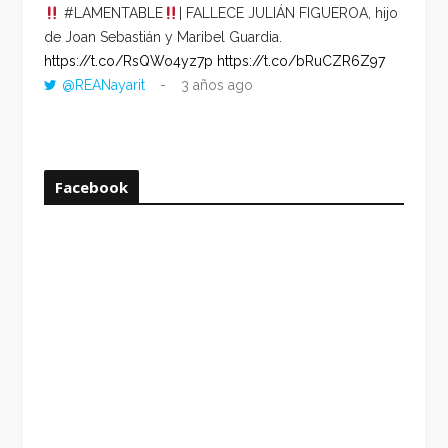
#LAMENTABLE
| FALLECE JULIÁN FIGUEROA, hijo
“VOLV
de Joan Sebastián y Maribel Guardia.
HORA 
https://t.co/RsQWo4yz7p
https://t.co/bRuCZR6Z97
DEL R
@REANayarit
3 años ago
https:
ago
Facebook