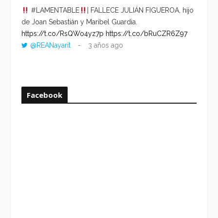
#LAMENTABLE
| FALLECE JULIÁN FIGUEROA, hijo
“VOLV
de Joan Sebastián y Maribel Guardia.
HORA 
https://t.co/RsQWo4yz7p
https://t.co/bRuCZR6Z97
DEL R
@REANayarit
3 años ago
https:
ago
Facebook