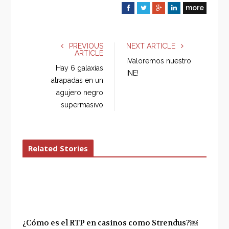
more
F
T
G
L
a
w
o
i
c
i
o
n
e
t
g
k
PREVIOUS
NEXT ARTICLE
ARTICLE
b
t
l
e
¡Valoremos nuestro
o
e
e
d
Hay 6 galaxias
INE!
o
r
+
I
atrapadas en un
k
n
agujero negro
supermasivo
Related Stories
¿Cómo es el RTP en casinos como Strendus?￼