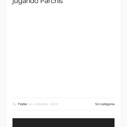
jugando Parchís
By
Fedle
on
2 octubre, 2020
Sin categoría
Reproductor