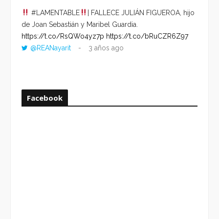
#LAMENTABLE
| FALLECE JULIÁN FIGUEROA, hijo
“VOLV
de Joan Sebastián y Maribel Guardia.
HORA 
https://t.co/RsQWo4yz7p
https://t.co/bRuCZR6Z97
DEL R
@REANayarit
3 años ago
https:
ago
Facebook