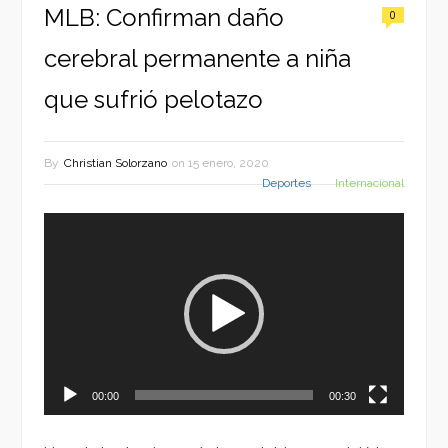
MLB: Confirman daño
0
cerebral permanente a niña
que sufrió pelotazo
By
Christian Solorzano
on
15 enero, 2020
Deportes
Internacional
Reproductor
de
vídeo
00:00
00:30