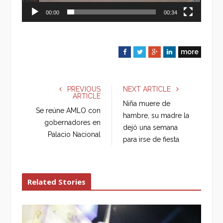
00:00
00:34
more
F
T
G
L
a
w
o
i
c
i
o
n
e
t
g
k
PREVIOUS
NEXT ARTICLE
ARTICLE
b
t
l
e
Niña muere de
o
e
e
d
Se reúne AMLO con
hambre, su madre la
o
r
+
I
gobernadores en
dejó una semana
k
n
Palacio Nacional
para irse de fiesta
Related Stories