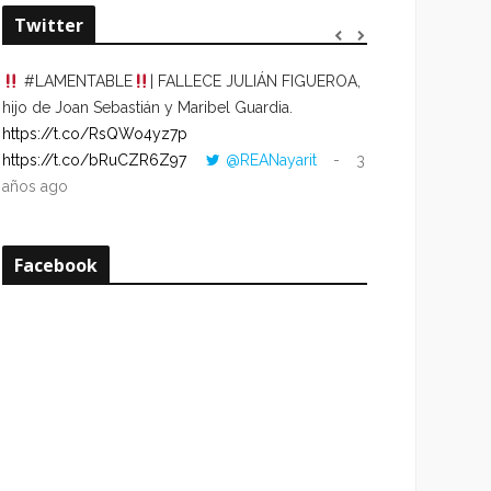
Twitter
#LAMENTABLE
| FALLECE JULIÁN FIGUEROA,
“VOLVER AL HO
hijo de Joan Sebastián y Maribel Guardia.
CUANDO LA HOR
https://t.co/RsQWo4yz7p
CON LA HORA DE
https://t.co/bRuCZR6Z97
@REANayarit
3
https://t.co/e1s
años ago
años ago
Facebook