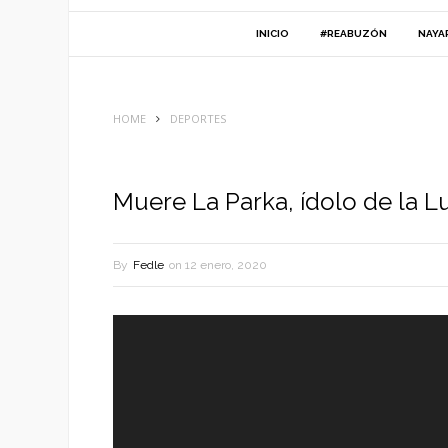
INICIO
#REABUZÓN
NAYA
HOME
DEPORTES
Muere La Parka, ídolo de la L
By
Fedle
on
12 enero, 2020
Reproductor
de
vídeo