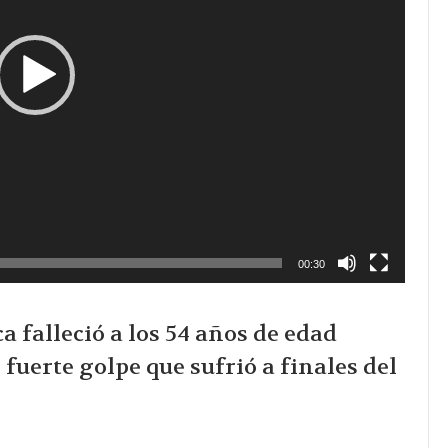
00:30
 falleció a los 54 años de edad
fuerte golpe que sufrió a finales del