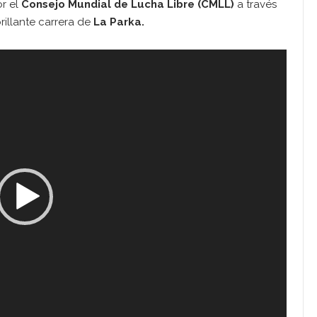
or el
Consejo Mundial de Lucha Libre (CMLL)
a través
illante carrera de
La Parka.