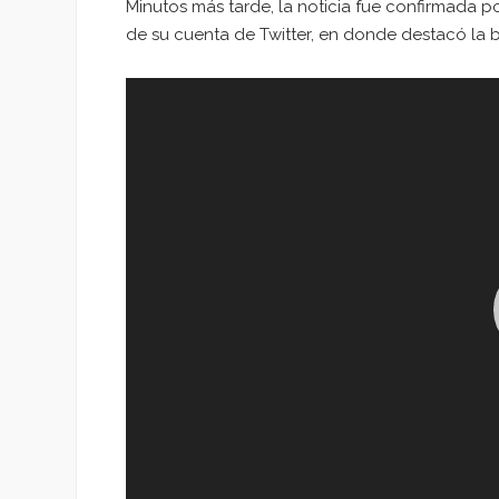
Minutos más tarde, la noticia fue confirmada p
de su cuenta de Twitter, en donde destacó la br
Reproductor
de
vídeo