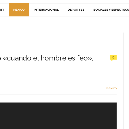
RIT
MÉXICO
INTERNACIONAL
DEPORTES
SOCIALES Y ESPECTÁC
o «cuando el hombre es feo»,
0
México