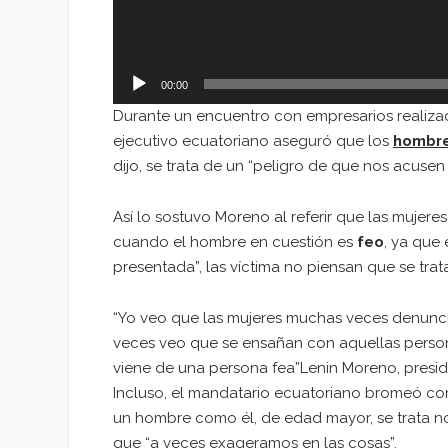
00:00
Durante un encuentro con empresarios realizado 
ejecutivo ecuatoriano aseguró que los
hombr
dijo, se trata de un “peligro de que nos acuse
Así lo sostuvo Moreno al referir que las mujer
cuando el hombre en cuestión es
feo
, ya que
presentada”, las víctima no piensan que se tra
“Yo veo que las mujeres muchas veces denuncia
veces veo que se ensañan con aquellas person
viene de una persona fea”
Lenin Moreno, presi
Incluso, el mandatario ecuatoriano bromeó con
un hombre como él, de edad mayor, se trata no 
que “
a veces exageramos en las cosas
”.