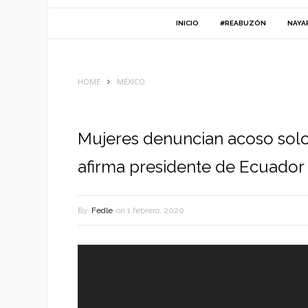
INICIO
#REABUZÓN
NAYA
HOME
MÉXICO
Mujeres denuncian acoso sol
afirma presidente de Ecuador
By
Fedle
on
1 febrero, 2020
Reproductor
de
vídeo