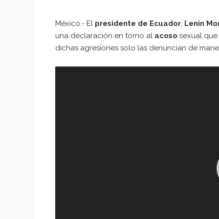
México.- El
presidente de Ecuador
,
Lenin Mo
una declaración en torno al
acoso
sexual que 
dichas agresiones solo las denuncian de maner
Reproductor
de
vídeo