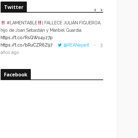
Twitter
#LAMENTABLE
| FALLECE JULIÁN FIGUEROA,
“VOLVER AL HO
hijo de Joan Sebastián y Maribel Guardia.
CUANDO LA HOR
https://t.co/RsQWo4yz7p
CON LA HORA DE
https://t.co/bRuCZR6Z97
@REANayarit
3
https://t.co/e1s
años ago
años ago
Facebook