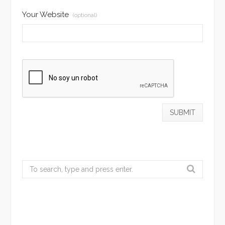
Your Website
(optional)
Search
for: