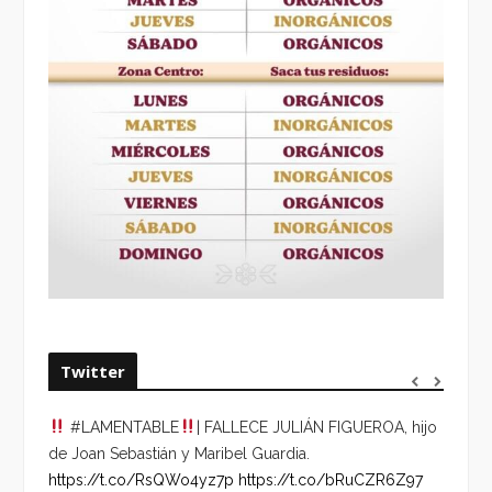
Twitter
#LAMENTABLE
| FALLECE JULIÁN FIGUEROA, hijo
“VOLV
de Joan Sebastián y Maribel Guardia.
HORA 
https://t.co/RsQWo4yz7p
https://t.co/bRuCZR6Z97
DEL R