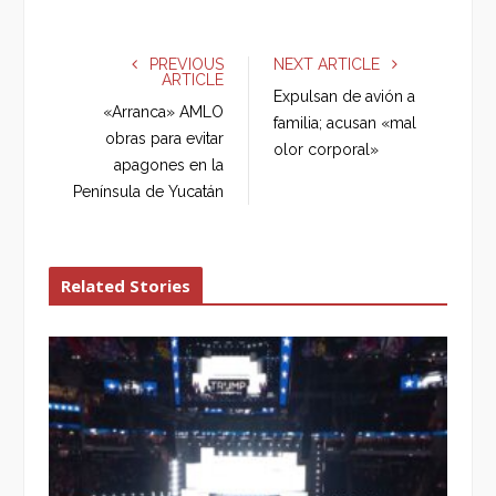
a
w
o
i
c
i
o
n
e
t
g
k
PREVIOUS
NEXT ARTICLE
ARTICLE
b
t
l
e
Expulsan de avión a
o
e
e
d
«Arranca» AMLO
familia; acusan «mal
o
r
+
I
obras para evitar
olor corporal»
k
n
apagones en la
Península de Yucatán
Related Stories