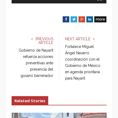
more
F
T
G
L
a
w
o
i
c
i
o
n
e
t
g
k
PREVIOUS
NEXT ARTICLE
ARTICLE
b
t
l
e
Fortalece Miguel
o
e
e
d
Gobierno de Nayarit
Ángel Navarro
o
r
+
I
refuerza acciones
coordinación con el
k
n
preventivas ante
Gobierno de México
presencia del
en agenda prioritaria
gusano barrenador
para Nayarit
Related Stories