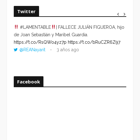
Twitter
#LAMENTABLE
| FALLECE JULIÁN FIGUEROA, hijo
“VOLV
de Joan Sebastián y Maribel Guardia.
HORA 
https://t.co/RsQWo4yz7p
https://t.co/bRuCZR6Z97
DEL R
@REANayarit
3 años ago
https:
ago
Facebook