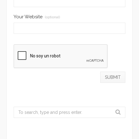
Your Website
(optional)
Search
for: