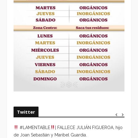
Twitter
#LAMENTABLE
| FALLECE JULIÁN FIGUEROA, hijo
“VOLV
de Joan Sebastián y Maribel Guardia.
HORA 