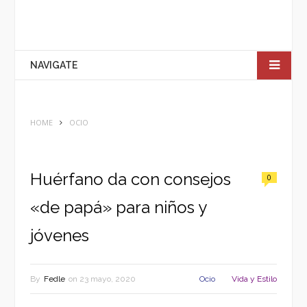
NAVIGATE
HOME
OCIO
Huérfano da con consejos
0
«de papá» para niños y
jóvenes
By
Fedle
on
23 mayo, 2020
Ocio
Vida y Estilo