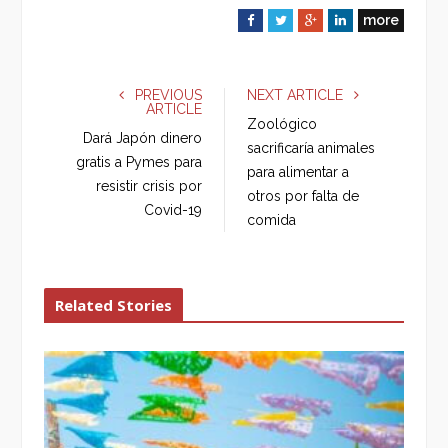
more
F
T
G
L
a
w
o
i
c
i
o
n
e
t
g
k
PREVIOUS
NEXT ARTICLE
ARTICLE
b
t
l
e
Zoológico
o
e
e
d
Dará Japón dinero
sacrificaría animales
o
r
+
I
gratis a Pymes para
para alimentar a
k
n
resistir crisis por
otros por falta de
Covid-19
comida
Related Stories