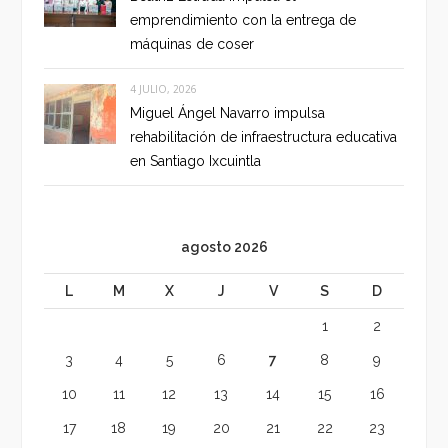
emprendimiento con la entrega de
máquinas de coser
4 JULIO, 2026
Miguel Ángel Navarro impulsa
rehabilitación de infraestructura educativa
en Santiago Ixcuintla
agosto 2026
L
M
X
J
V
S
D
1
2
3
4
5
6
7
8
9
10
11
12
13
14
15
16
17
18
19
20
21
22
23