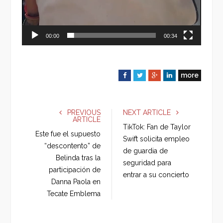
00:00
00:34
more
F
T
G
L
a
w
o
i
c
i
o
n
e
t
g
k
PREVIOUS
NEXT ARTICLE
ARTICLE
b
t
l
e
TikTok: Fan de Taylor
o
e
e
d
Este fue el supuesto
Swift solicita empleo
o
r
+
I
“descontento” de
de guardia de
k
n
Belinda tras la
seguridad para
participación de
entrar a su concierto
Danna Paola en
Tecate Emblema