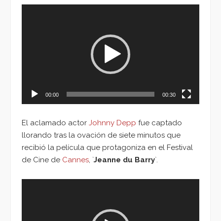
Reproductor
de
vídeo
00:00
00:30
El aclamado actor
Johnny Depp
fue captado
llorando tras la ovación de siete minutos que
recibió la película que protagoniza en el Festival
de Cine de
Cannes
, `
Jeanne du Barry
`.
Reproductor
de
vídeo