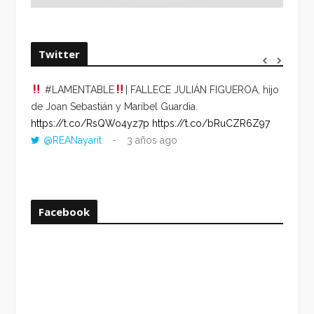
Twitter
#LAMENTABLE
| FALLECE JULIÁN FIGUEROA, hijo
“VOLV
de Joan Sebastián y Maribel Guardia.
HORA 
https://t.co/RsQWo4yz7p
https://t.co/bRuCZR6Z97
DEL R
@REANayarit
3 años ago
https:
ago
Facebook