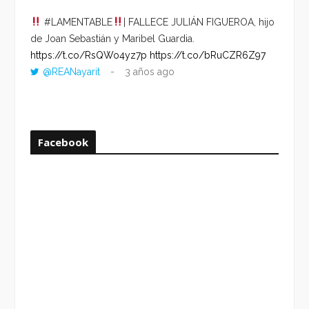
#LAMENTABLE
| FALLECE JULIÁN FIGUEROA, hijo
“VOLV
de Joan Sebastián y Maribel Guardia.
HORA 
https://t.co/RsQWo4yz7p
https://t.co/bRuCZR6Z97
DEL R
@REANayarit
3 años ago
https:
ago
Facebook