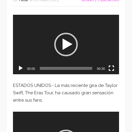
By
Fedle
on
20 mayo, 2023
Sociales y Espectáculos
Reproductor
de
vídeo
00:00
00:30
ESTADOS UNIDOS.- La más reciente gira de Taylor
Swift, The Eras Tour, ha causado gran sensación
entre sus fans.
Reproductor
de
vídeo