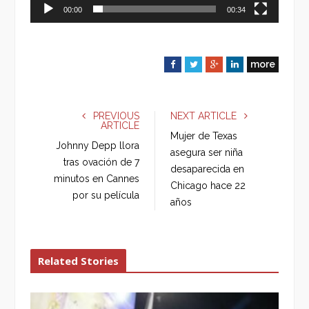
00:00
00:34
more
F
T
G
L
a
w
o
i
c
i
o
n
e
t
g
k
PREVIOUS
NEXT ARTICLE
ARTICLE
b
t
l
e
Mujer de Texas
o
e
e
d
Johnny Depp llora
asegura ser niña
o
r
+
I
tras ovación de 7
desaparecida en
k
n
minutos en Cannes
Chicago hace 22
por su película
años
Related Stories