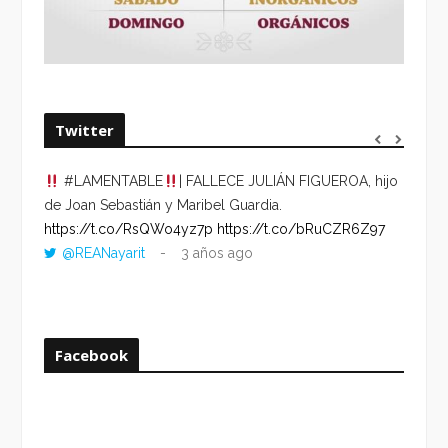
Twitter
#LAMENTABLE
| FALLECE JULIÁN FIGUEROA, hijo
“VOLV
de Joan Sebastián y Maribel Guardia.
HORA 
https://t.co/RsQWo4yz7p
https://t.co/bRuCZR6Z97
DEL R
@REANayarit
3 años ago
https:
ago
Facebook