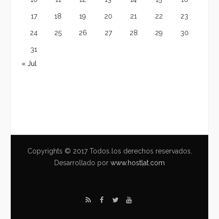
17
18
19
20
21
22
23
24
25
26
27
28
29
30
31
« Jul
Copyrights © 2017 Todos los derechos reservados.
Desarrollado por
www.hostlat.com
R
F
T
Y
S
a
w
o