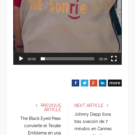
00:00
00:34
more
F
T
G
L
a
w
o
i
c
i
o
n
e
t
g
k
PREVIOUS
NEXT ARTICLE
ARTICLE
b
t
l
e
Johnny Depp llora
o
e
e
d
The Black Eyed Peas
tras ovación de 7
o
r
+
I
convierte el Tecate
minutos en Cannes
k
n
Emblema en una