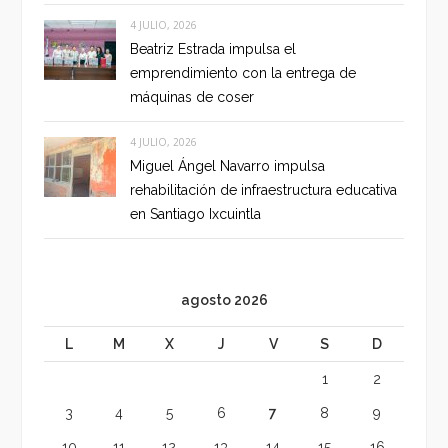
4 JULIO, 2026
Beatriz Estrada impulsa el
emprendimiento con la entrega de
máquinas de coser
4 JULIO, 2026
Miguel Ángel Navarro impulsa
rehabilitación de infraestructura educativa
en Santiago Ixcuintla
agosto 2026
L
M
X
J
V
S
D
1
2
3
4
5
6
7
8
9
10
11
12
13
14
15
16